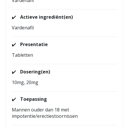
Vardenafil
✔️
Actieve ingrediënt(en)
Vardenafil
✔️
Presentatie
Tabletten
✔️
Dosering(en)
10mg, 20mg
✔️
Toepassing
Mannen ouder dan 18 met
impotentie/erectiestoornissen